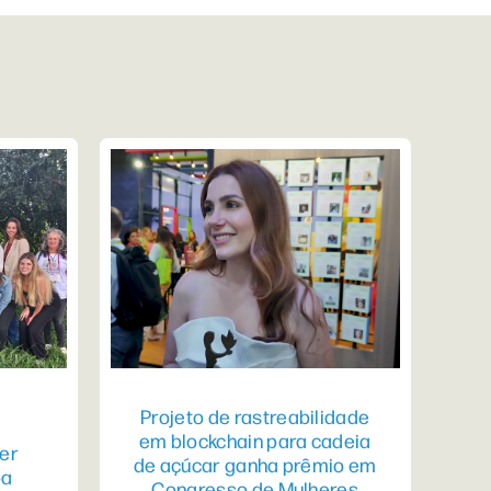
Projeto de rastreabilidade
em blockchain para cadeia
er
de açúcar ganha prêmio em
pa
Congresso de Mulheres