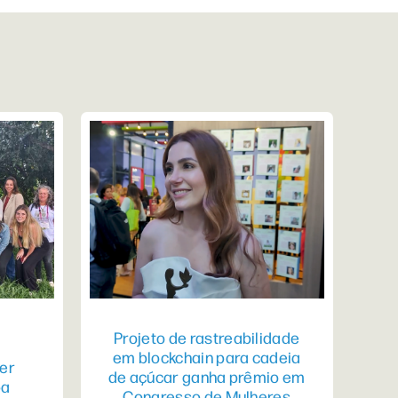
Projeto de rastreabilidade
em blockchain para cadeia
er
de açúcar ganha prêmio em
pa
Congresso de Mulheres