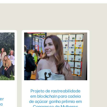
Projeto de rastreabilidade
em blockchain para cadeia
er
de açúcar ganha prêmio em
pa
Congresso de Mulheres