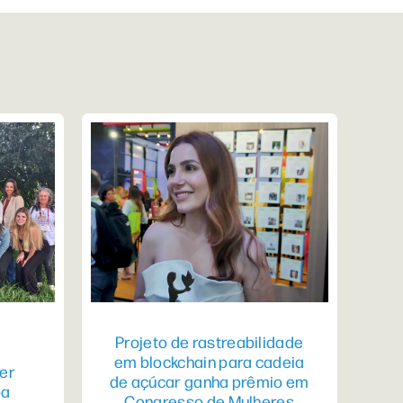
Projeto de rastreabilidade
em blockchain para cadeia
er
de açúcar ganha prêmio em
pa
Congresso de Mulheres