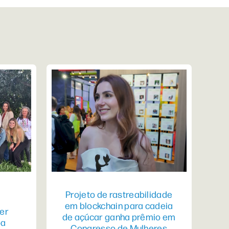
Projeto de rastreabilidade
em blockchain para cadeia
er
de açúcar ganha prêmio em
pa
Congresso de Mulheres