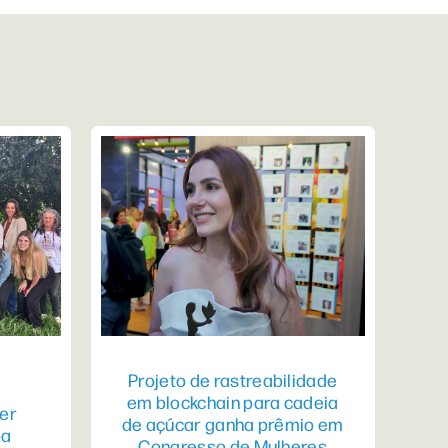
Projeto de rastreabilidade
em blockchain para cadeia
er
de açúcar ganha prêmio em
pa
Congresso de Mulheres