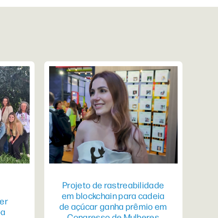
Projeto de rastreabilidade
em blockchain para cadeia
er
de açúcar ganha prêmio em
pa
Congresso de Mulheres