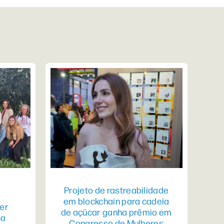
Projeto de rastreabilidade
em blockchain para cadeia
er
de açúcar ganha prêmio em
pa
Congresso de Mulheres