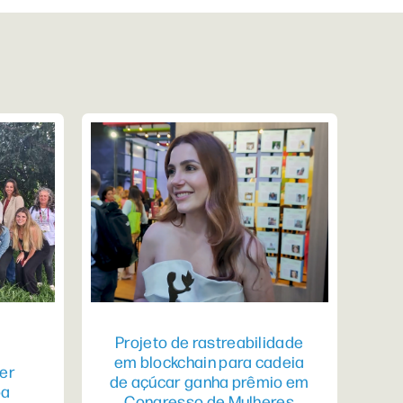
Projeto de rastreabilidade
em blockchain para cadeia
er
de açúcar ganha prêmio em
pa
Congresso de Mulheres