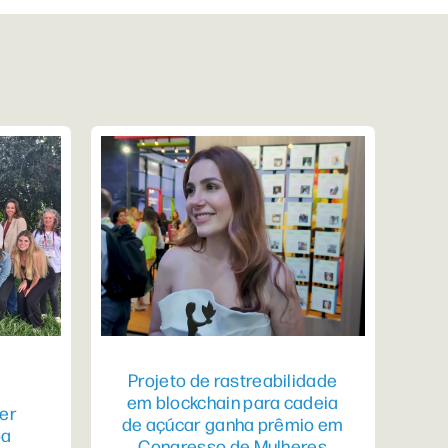
Projeto de rastreabilidade
em blockchain para cadeia
er
de açúcar ganha prêmio em
pa
Congresso de Mulheres