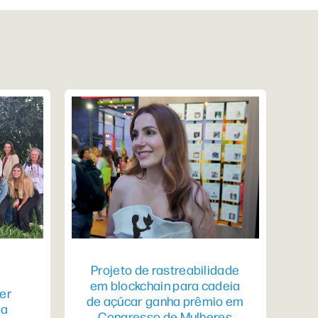
Projeto de rastreabilidade
em blockchain para cadeia
er
de açúcar ganha prêmio em
pa
Congresso de Mulheres