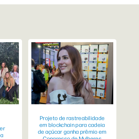
Projeto de rastreabilidade
em blockchain para cadeia
er
de açúcar ganha prêmio em
pa
Congresso de Mulheres