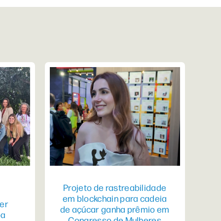
Projeto de rastreabilidade
em blockchain para cadeia
er
de açúcar ganha prêmio em
pa
Congresso de Mulheres