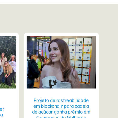
Projeto de rastreabilidade
em blockchain para cadeia
er
de açúcar ganha prêmio em
pa
Congresso de Mulheres