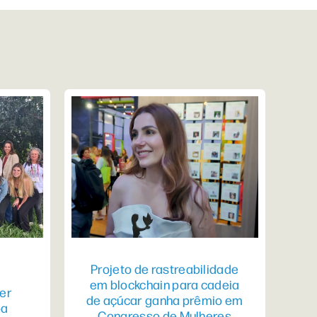
Projeto de rastreabilidade
em blockchain para cadeia
er
de açúcar ganha prêmio em
pa
Congresso de Mulheres