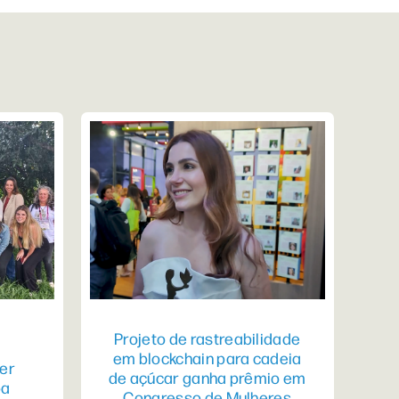
Projeto de rastreabilidade
em blockchain para cadeia
er
de açúcar ganha prêmio em
pa
Congresso de Mulheres