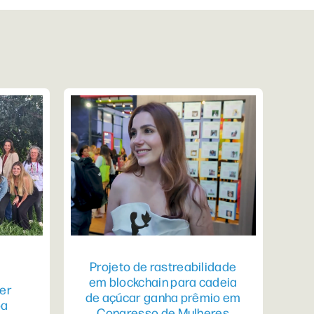
Projeto de rastreabilidade
em blockchain para cadeia
er
de açúcar ganha prêmio em
pa
Congresso de Mulheres