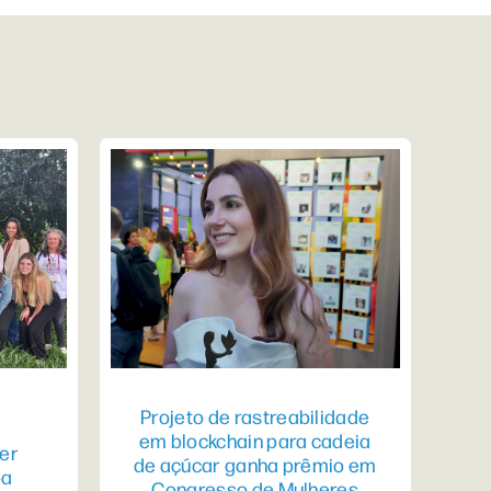
Projeto de rastreabilidade
em blockchain para cadeia
er
de açúcar ganha prêmio em
pa
Congresso de Mulheres