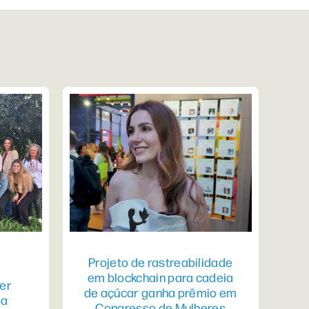
Projeto de rastreabilidade
em blockchain para cadeia
er
de açúcar ganha prêmio em
pa
Congresso de Mulheres