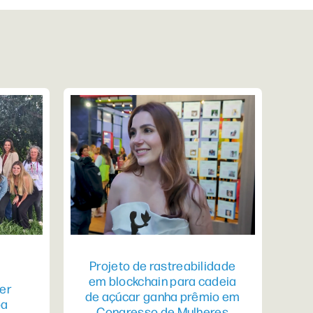
Projeto de rastreabilidade
em blockchain para cadeia
er
de açúcar ganha prêmio em
pa
Congresso de Mulheres