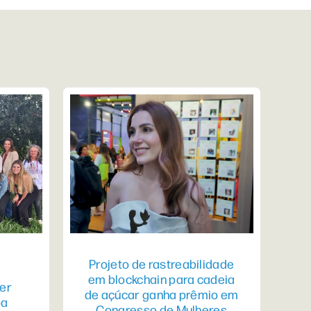
Projeto de rastreabilidade
em blockchain para cadeia
er
de açúcar ganha prêmio em
pa
Congresso de Mulheres