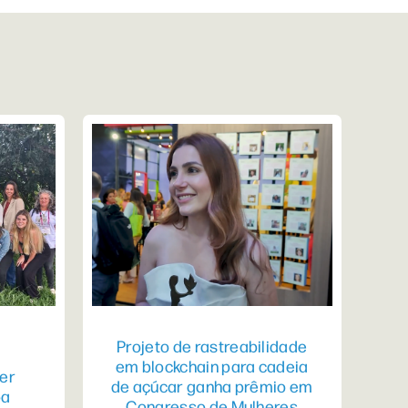
Projeto de rastreabilidade
em blockchain para cadeia
er
de açúcar ganha prêmio em
pa
Congresso de Mulheres