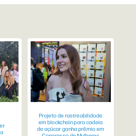
Projeto de rastreabilidade
em blockchain para cadeia
er
de açúcar ganha prêmio em
pa
Congresso de Mulheres