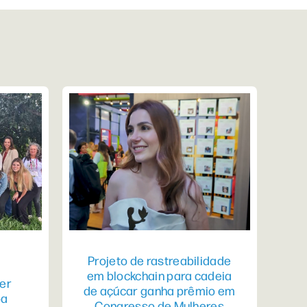
Projeto de rastreabilidade
em blockchain para cadeia
er
de açúcar ganha prêmio em
pa
Congresso de Mulheres