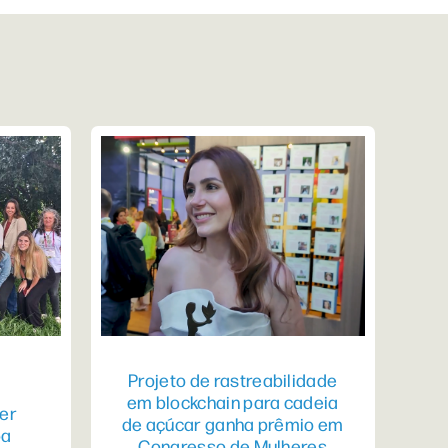
Projeto de rastreabilidade
em blockchain para cadeia
er
de açúcar ganha prêmio em
pa
Congresso de Mulheres