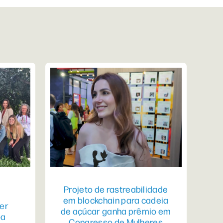
Projeto de rastreabilidade
em blockchain para cadeia
er
de açúcar ganha prêmio em
pa
Congresso de Mulheres