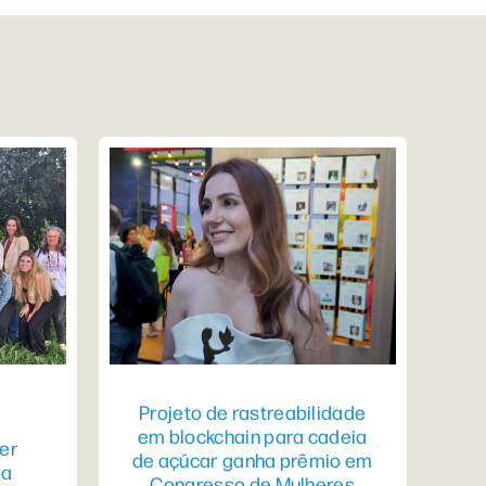
Projeto de rastreabilidade
em blockchain para cadeia
er
de açúcar ganha prêmio em
pa
Congresso de Mulheres