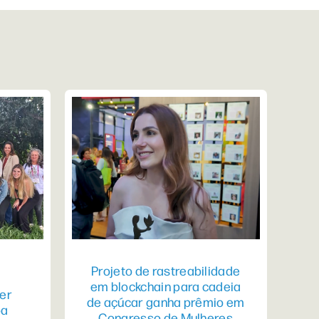
Projeto de rastreabilidade
em blockchain para cadeia
er
de açúcar ganha prêmio em
pa
Congresso de Mulheres