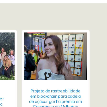
Projeto de rastreabilidade
em blockchain para cadeia
er
de açúcar ganha prêmio em
pa
Congresso de Mulheres