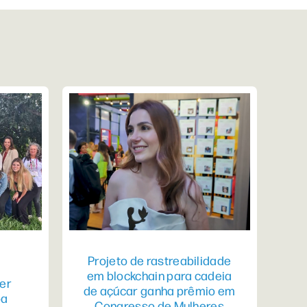
Projeto de rastreabilidade
em blockchain para cadeia
er
de açúcar ganha prêmio em
pa
Congresso de Mulheres