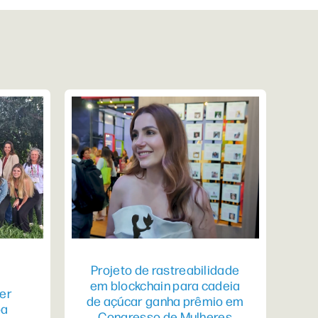
Projeto de rastreabilidade
em blockchain para cadeia
er
de açúcar ganha prêmio em
pa
Congresso de Mulheres