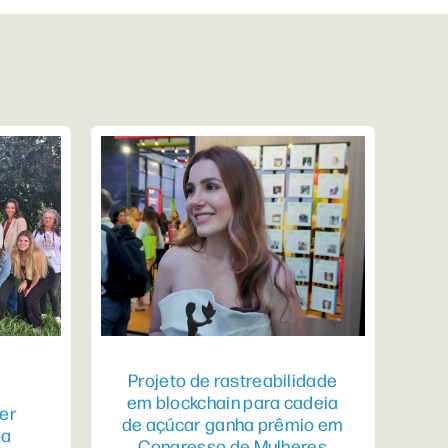
Projeto de rastreabilidade
em blockchain para cadeia
er
de açúcar ganha prêmio em
pa
Congresso de Mulheres