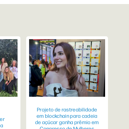
Projeto de rastreabilidade
em blockchain para cadeia
er
de açúcar ganha prêmio em
pa
Congresso de Mulheres