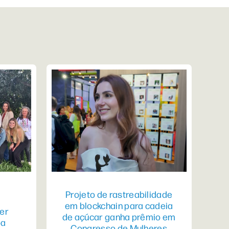
Projeto de rastreabilidade
em blockchain para cadeia
er
de açúcar ganha prêmio em
pa
Congresso de Mulheres