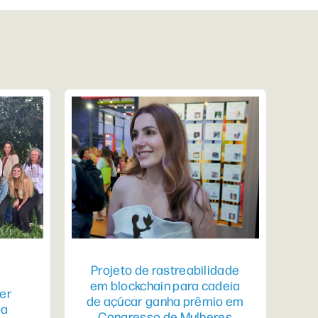
Projeto de rastreabilidade
em blockchain para cadeia
er
de açúcar ganha prêmio em
pa
Congresso de Mulheres