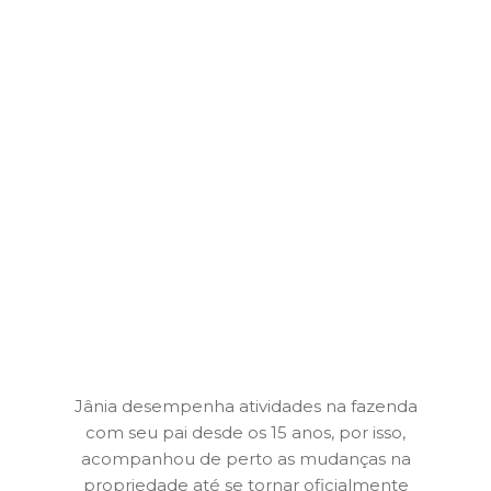
Jania Katia Grando
Estância da Mata
, São
Miguel do Iguaçu – PR
Jânia desempenha atividades na fazenda
com seu pai desde os 15 anos, por isso,
acompanhou de perto as mudanças na
propriedade até se tornar oficialmente