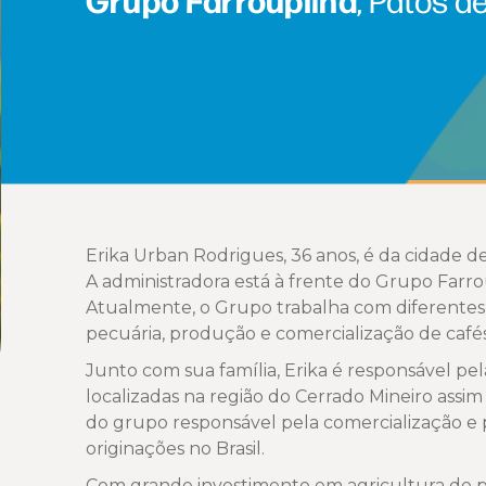
Erika Urban Rodrigues, 36 anos, é da cidade d
A administradora está à frente do Grupo Farro
Atualmente, o Grupo trabalha com diferentes cu
pecuária, produção e comercialização de cafés 
Junto com sua família, Erika é responsável pe
localizadas na região do Cerrado Mineiro assi
do grupo responsável pela comercialização e
originações no Brasil.
Com grande investimento em agricultura de p