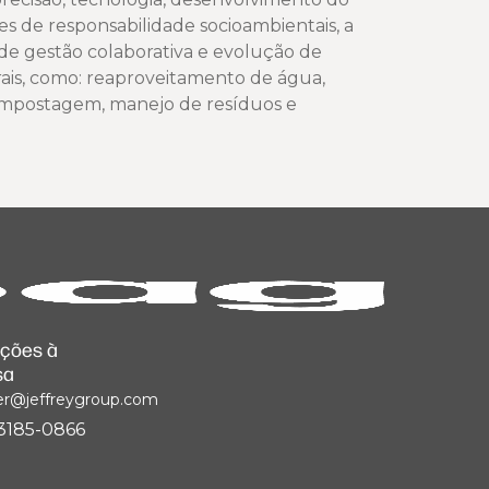
 de responsabilidade socioambientais, a
de gestão colaborativa e evolução de
ais, como: reaproveitamento de água,
compostagem, manejo de resíduos e
ações à
sa
er@jeffreygroup.com
) 3185-0866