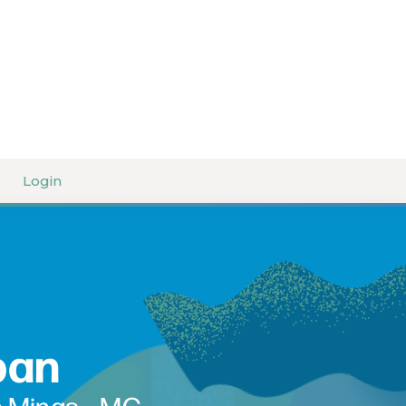
Login
ban
e Minas – MG