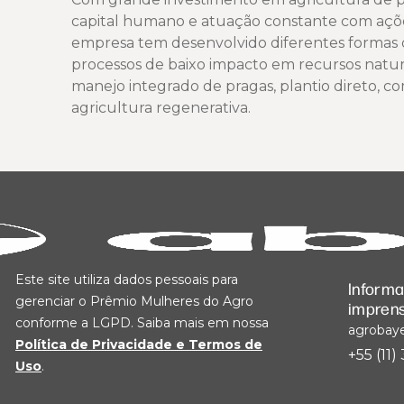
capital humano e atuação constante com ações
empresa tem desenvolvido diferentes formas 
processos de baixo impacto em recursos natur
manejo integrado de pragas, plantio direto, 
agricultura regenerativa.
Este site utiliza dados pessoais para
Inform
gerenciar o Prêmio Mulheres do Agro
impren
conforme a LGPD. Saiba mais em nossa
agrobay
Política de Privacidade e Termos de
+55 (11
Uso
.