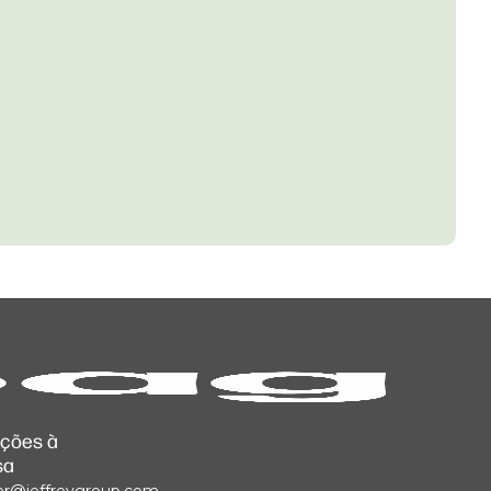
ações à
sa