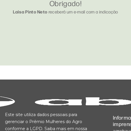
Obrigado!
Laisa Pinto Neto
receberá um e-mail com a indicação
Este site utiliza dados pessoais para
Inform
gerenciar o Prêmio Mulheres do Agro
impren
conforme a LGPD. Saiba mais em nossa