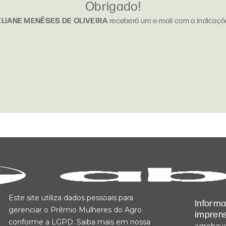
Obrigado!
ELIANE MENÊSES DE OLIVEIRA
receberá um e-mail com a indicaçã
Este site utiliza dados pessoais para
Inform
gerenciar o Prêmio Mulheres do Agro
impren
conforme a LGPD. Saiba mais em nossa