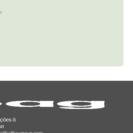
o
ações à
sa