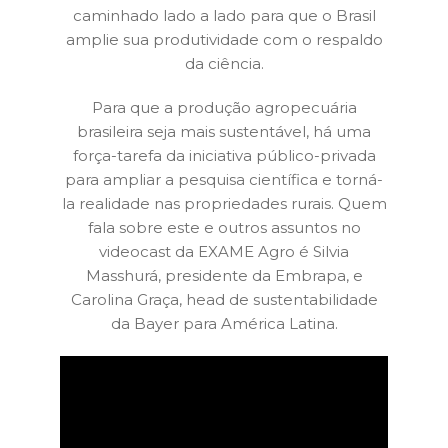
caminhado lado a lado para que o Brasil
amplie sua produtividade com o respaldo
da ciência.
Para que a produção agropecuária
brasileira seja mais sustentável, há uma
força-tarefa da iniciativa público-privada
para ampliar a pesquisa científica e torná-
la realidade nas propriedades rurais. Quem
fala sobre este e outros assuntos no
videocast da EXAME Agro é Silvia
Masshurá, presidente da Embrapa, e
Carolina Graça, head de sustentabilidade
da Bayer para América Latina.